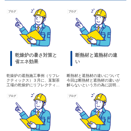
ブログ
ブログ
乾燥炉の暑さ対策と
断熱材と遮熱材の違
省エネ効果
い
乾燥炉の遮熱施工事例（リフレ
断熱材と遮熱材の違いについて
クティックス）３月に、某製茶
今回は断熱材と遮熱材の違いが
工場の乾燥炉にリフレクティッ
解らないという方の為に説明い
クスを採用して頂きました。乾
たします。従来の断熱材はさま
燥炉からの放射熱による室内の
ざまな種類がありますが熱伝導
ブログ
ブログ
暑さ対策が目的でしたが、施工
率が低い素材で出来ており、熱
後は暑さ対策はもちろんの事、
が伝わるのを遅らせるもので輻
省エネ効果の大きさにお施主様
射熱を１０％程度しか反射でき
が驚かれました。...
ない為に次第に蓄...