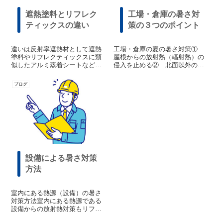
遮熱塗料とリフレク
工場・倉庫の暑さ対
ティックスの違い
策の３つのポイント
違いは反射率遮熱材として遮熱
工場・倉庫の夏の暑さ対策①
塗料やリフレクティックスに類
屋根からの放射熱（輻射熱）の
似したアルミ蒸着シートなどが
侵入を止める② 北面以外の外
あります。遮熱塗料は２０００
壁と窓からの熱と光の侵入を止
年頃から暑さ対策として屋根の
める③ 室内の熱源（熱を発す
ブログ
塗り替えに多く採用されていま
る設備等）の放射熱（輻射熱）
した。既存の屋根の表面に塗る
を抑える以上の暑さの原因を改
ことで太陽光をある程度反射
善できるのが遮熱材であるリフ
し、屋根自体の表面...
レクティックスで...
設備による暑さ対策
方法
室内にある熱源（設備）の暑さ
対策方法室内にある熱源である
設備からの放射熱対策もリフレ
クティックスで対策できま